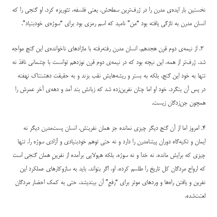
نخستین بار ایده‌ی مدرن را در ژرف‌ترین سطحش، یعنی فلسفه، تئوریزه کرد. او گنجی را که
انسان مدرن به تازگی یافته بود “من” نامید که اسم رمزی بود برای “سوژه‌ی خودبنیاد”.
۳. از نیمه‌ی دوم قرن هجدهم، انسان مدرن رفته‌رفته با مازادهای ناخوانده‌ی این گنج مواجه
شد. ژرف‌تر از همه، این نیچه بود که در نیمه‌ی دوم قرن نوزدهم توانست با چشمانی نافذ نه
تنها به خود این گنج، بلکه به بستر و ریشه‌هایش نقب بزند و به حقیقت دهشتناک نهفته
در پس آن بنگرد. خود او اما چنان نفرین‌زده شد که زبانش بند آمد و دهه‌ی آخر عمرش را
همچون جن‌زدگان زیست.
۴. امروز اما از آن گنج دیگر چیزی نمانده جز همان نفرینش. انسان پست‌مدرن دیگر نه
ایمان و تکیه‌گاه دوران پیشامدرن را دارد و نه حتی توهم خودبنیادی و آزادی سوژه‌ را. تنها
چیزی که برایش مانده، نه خدا و نه سوژه، بلکه هیولایی برآمده از نفرینِ همان گنجی است
که ارواح مردگان کل تاریخ را طلسم کرده. او، اگر بتواند، باید به سازوکارهای عملکرد این
نفرین و یافتن راه‌ها و وردهای موثر برای “رفعِ” آن بیندیشد، حتی به کمک احضار مردگان
لعنت‌شده.