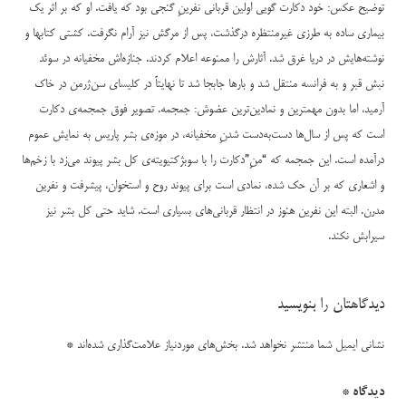
توضیح عکس: خود دکارت گویی اولین قربانی نفرینِ گنجی بود که یافت. او که بر اثر یک
بیماری ساده‌ به طرزی غیرمنتظره درگذشت، پس از مرگش نیز آرام نگرفت. کشتی کتابها و
نوشته‌هایش در دریا غرق شد. آثارش را ممنوعه اعلام کردند. جنازه‌اش مخفیانه در سوئد
نبش قبر و به فرانسه منتقل شد و بارها جابجا شد تا نهایتاً در کلیسای سن‌ژرمن در خاک
آرمید، اما بدون مهمترین و نمادین‌ترین عضوش: جمجمه. تصویر فوق جمجمه‌ی دکارت
است که پس از سال‌ها دست‌به‌دست شدنِ مخفیانه، در موزه‌ی بشر پاریس به نمایش عموم
درآمده است. این جمجمه که “منِ”دکارت را با سوبژکتیویته‌ی کل بشر پیوند می‌زد با زخم‌ها
و اشعاری که بر آن حک شده، نمادی است برای پیوند روح و استخوان، پیشرفت و نفرین
مدرن. البته این نفرین هنوز در انتظار قربانی‌های بسیاری است. شاید حتی کل بشر نیز
سیرابش نکند.
دیدگاهتان را بنویسید
نشانی ایمیل شما منتشر نخواهد شد.
بخش‌های موردنیاز علامت‌گذاری شده‌اند
*
دیدگاه
*