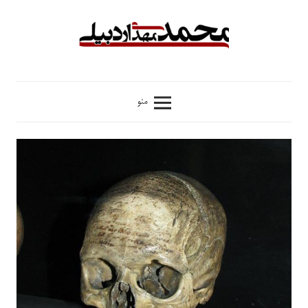
فتن
ه
حتوا
محمدمهدی
منو
اردبیلی