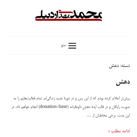
فتن
ه
حتوا
محمدمهدی
منو
اردبیلی
دسته:
دهش
دهش
پیش‌تر اعلام کرده بودم که از این پس و در دورۀ جدید زندگی‌ام، تمام فعالیت‌هایم را به
صورت رایگان و در قالب ایدۀ دهشِ داوطلبانه (donation-base) انجام خواهم داد. در
این مدت، برخی مخاطبان از …
ادامه مطلب »