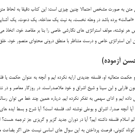
 متن به صورت مشخص احتمالا چنین چیزی است: این کتاب دقیقا به لحاظ متن
اصالت» برده باشد در وهله نخست، به نیت یک مداخله، یک دعوت، یک آشنایی ی
هر نوشته، مولف استراتژی های نگارشی خاصی را بنا بر مقاصد خود، اتخاذ می 
ن این استراتژی خاص و درست متناظر با منطق درونی محتوای متصور خود، خلق 
ن آزموده)
و حکمت متعالیه او، فلسفه جدیدی ارایه نکرده ایم و آنچه به عنوان حکمت یا 
ن فارابی و ابن سینا و شیخ اشراق و خود ملاصدراست. در روزگار معاصر و در نت
داده ایم و ادای سهمی به تفکر نکرده ایم. درباره همین چند خط می توان رسال
ه آیا آنچه صدرا، اشراق و بوعلی نوشته اند، فلسفه است؟ آیا شرح و بسط ایده ه
م اسلام فلسفه داشته ایم؟ آیا در دوران جدید گزیر و گریزی جز ترجمه هست؟ 
 کنونی، فرصت پرداختن به این سوال های اساسی نیست حتی اگر بضاعت مزجات