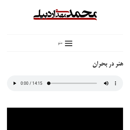
فتن
ه
حتوا
محمدمهدی
منو
اردبیلی
هنر در بحران