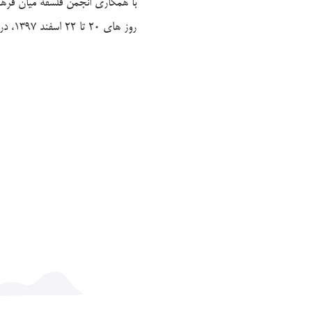
با همکاری انجمن فلسفه میان فرهنگ
روز های 20 تا 22 اسفند 1397، در پژوهشگاه علوم انسانی و مطالعات فرهنگی برگزار شد.