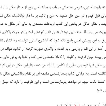
ه رابرت استرن، شرحی مقدماتی در باب پدیدارشناسی روح از منظر هگل را ارائه
انی قابل فهم و در عین حال متعهد به متن و تاکید بر ساختار دیالکتیک هگل ش
ه و نظان هگل هر بخش این کتاب ارجاعات متعددی به سایر آثار هگل به همرا
ضرورت می یابد. لذا هدف این نوشتار نشان دادن کوشش استرن در جهت واکاوی
یق به این پرسش اصلی پاسخ داده شود که آیا شرح استرن توانسته راه گشای نقا
آمده از این نقد و بررسی باید گفت: با واکاوی صورت گرفته از کتاب، مولف در 
ر پیوند میان فردیت و کلیت را کاملا مشخص نمی کند و تنها به روش هایی می
سی هگل تنها توصیفی سلبی از آگاهی را ارائه می دهد، بنابراین هگل در این اثر
گاشته است. به عبارتی کتاب پدیدارشناسی مقدمه ای بر نظام دیالکتیکی هگل دا
و کنندۀ نکات مبهم در مباحث پدیدارشناسی است و این ظرفیت را دارد که مبدل 
سی شود
فایل آن بر روی این
لینک
کلیک کنید.