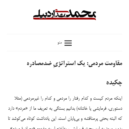
فتن
ه
حتوا
محمدمهدی
منو
اردبیلی
مقاومت مردمی: یک استراتژیِ ضدمصادره
چکیده
اینکه مردم کیست و کدام رفتار را مردمی و کدام را غیرمردمی (مثلا
دستوری، فرمایشی یا خائنانه) بدانیم بستگی به تعریف ما از «مردم» دارد
که البته بحثی پرمناقشه و بی‌پایان است. این یادداشت کوتاه می‌کوشد تا
بدون ورود به این بحث فرسایشی، به‌اختصار به مفهوم «مصادرۀ مردم»