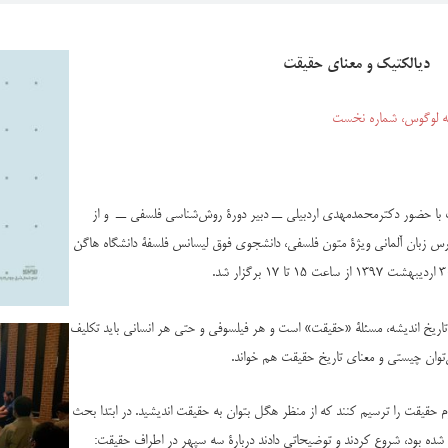
دیالکتیک و معنای حقیقت
ه لوگوس، شماره نخست
ک با حضور دکترمحمدمهدی اردبیلی ــ دبیر دورۀ روش‌شناسی فلسفی ــ و از
درس زبان آلمانی ویژۀ متون فلسفی، دانشجوی فوق لیسانس فلسفۀ دانشگاه هاگن
»
«
 تاریخ اندیشه، مسئلۀ
حقیقت
است و هر فیلسوفی و حتی هر انسانی باید تکلیف
ی‌توان چیستی و معنای تاریخ حقیقت هم خواند.
حقیقت را ترسیم کنند که از منظر هگل بتوان به حقیقت اندیشید. در ابتدا بحث
 شده بود، شروع کردند و توضیحاتی دادند دربارۀ سه سپهر در اطراف حقیقت: