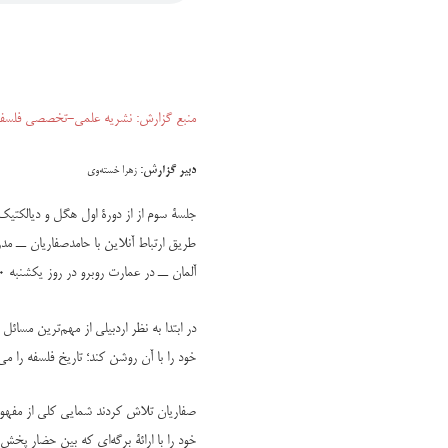
منبع گزارش: نشریه علمی-تخصصی فلسف
دبیر گزارش:
زهرا خسته‌وی
جلسۀ سوم از از دورۀ اول هگل و دیالکتی
طریق ارتباط آنلاین با حامدصفاریان ــ م
آلمان ــ در عمارت روبرو در روز یکشنبه 30 اردیبهشت 1397 از ساعت 15 تا 17 برگزار شد.
در ابتدا به نظر اردبیلی از مهم‌ترین مسائل
خود را با آن روشن کند؛ تاریخ فلسفه را م
صفاریان تلاش کردند شمایی کلی از مفهوم 
خود را با ارائۀ برگه‌ای که بین حضار پخش