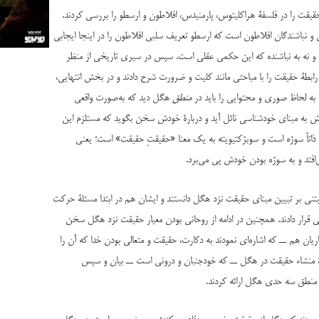
یقت را در فلسفۀ هراکلیتوس، پارمنیدس، افلاطون و ارسطو را بررسی کردند.
و نباشندگان افلاطون است که ارسطو تعریف سلبی افلاطون را در اینجا ایجابی
ت و نه به نباشنده که این حکمی عقلی است. سپس در سیری تاریخی از منظر
 رابطۀ حقیقت را با مباحثی مانند کلیت و ضرورت شرح دادند و در بخش انتهایی،
 لحاظ صوری و محتوایی را باید در
منطق
هگل دید که به‌صورت واقعی
به مبنای خودشناسی نائل آید و دربارۀ خودش سخن بگوید که مستلزم این
تاً سوژه است و سوبژکتیویته به یک معنا «حقیقتِ حقیقت» است؛ یعنی
فتد و به سوژه بودن خودش پی می‌برد.
 مبتنی بر تبیین مبنای حقیقت نزد هگل دانستند و ایشان هم در ابتدا مسئلۀ حرکت
 قرار دادند. همچنین در ادامه از روحانی بودن معیار حقیقت نزد هگل سخن
یان هم ــ که اشاره‌ای نمودند به دکارت، حقیقت و متعالی بودن خدا که آن را
ارۀ منشاء حقیقت در هگل ــ که خودجنبان و درونی است ــ بیان و سپس
منطق سه حدی هگل ارائه کردند.