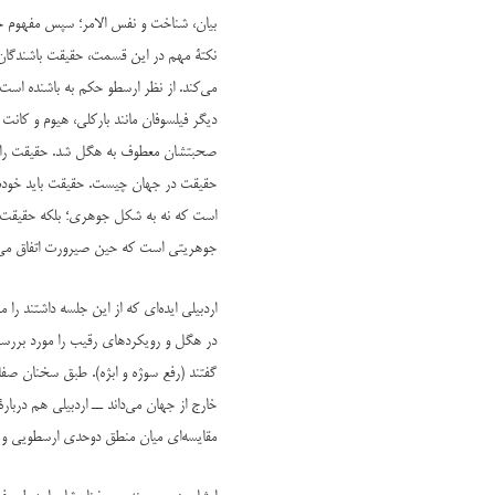
بیان، شناخت و نفس الامر؛ سپس مفهوم حق
نکتۀ مهم در این قسمت، حقیقت باشندگان 
می‌کند. از نظر ارسطو حکم به باشنده اس
دیگر فیلسوفان مانند بارکلی، هیوم و کانت
صحبتشان معطوف به هگل شد. حقیقت را به
حقیقت در جهان چیست. حقیقت باید خودش 
است که نه به شکل جوهری؛ بلکه حقیقت ذا
جوهریتی است که حین صیرورت اتفاق می‌ا
اردبیلی ایده‌ای که از این جلسه داشتند را
در هگل و رویکردهای رقیب را مورد بررسی
گفتند (رفع سوژه و ابژه). طبق سخنان صفار
خارج از جهان می‌داند ــ اردبیلی هم درب
مقایسه‌ای میان منطق دوحدی ارسطویی و 